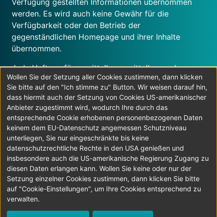
Verfügung gestellten Informationen übernommen
werden. Es wird auch keine Gewähr für die
Verfügbarkeit oder den Betrieb der
gegenständlichen Homepage und ihrer Inhalte
übernommen.
Jede Haftung für unmittelbare, mittelbare oder
Wollen Sie der Setzung aller Cookies zustimmen, dann klicken
sonstige Schäden, unabhängig von deren Ursachen,
Sie bitte auf den "Ich stimme zu" Button. Wir weisen darauf hin,
die aus der Benutzung oder Nichtverfügbarkeit der
dass hiermit auch der Setzung von Cookies US-amerikanischer
Daten und Informationen dieser Homepage
Anbieter zugestimmt wird, wodurch Ihre durch das
erwachsen, wird, soweit rechtlich zulässig,
entsprechende Cookie erhobenen personenbezogenen Daten
ausgeschlossen.
keinem dem EU-Datenschutz angemessen Schutzniveau
unterliegen, Sie nur eingeschränkte bis keine
Soweit im Content personenbezogene
datenschutzrechtliche Rechte in den USA genießen und
Bezeichnungen nur in männlicher Form angeführt
insbesondere auch die US-amerikanische Regierung Zugang zu
sind, beziehen sie sich auf Frauen und Männer in
diesen Daten erlangen kann. Wollen Sie keine oder nur der
Setzung einzelner Cookies zustimmen, dann klicken Sie bitte
gleicher Weise.
auf "Cookie-Einstellungen", um Ihre Cookies entsprechend zu
verwalten.
© 2026 LKWLenker.at
Alle Rechte vorbehalten.