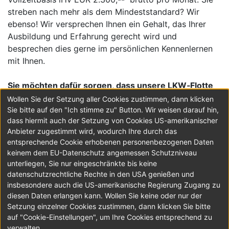
streben nach mehr als dem Mindeststandard? Wir
ebenso! Wir versprechen Ihnen ein Gehalt, das Ihrer
Ausbildung und Erfahrung gerecht wird und
besprechen dies gerne im persönlichen Kennenlernen
mit Ihnen.
Sie möchten dafür sorgen, dass unsere LKW‑Flotte
schnell und zuverlässig wieder auf die Straße
Wollen Sie der Setzung aller Cookies zustimmen, dann klicken
kommt? Dann freuen wir uns auf Ihre Bewerbung!
Sie bitte auf den "Ich stimme zu" Button. Wir weisen darauf hin,
dass hiermit auch der Setzung von Cookies US-amerikanischer
Anbieter zugestimmt wird, wodurch Ihre durch das
Gartner KG
entsprechende Cookie erhobenen personenbezogenen Daten
Linzer Straße 40
,
4650
Edt bei Lambach
keinem dem EU-Datenschutz angemessen Schutzniveau
Telefon 072452343106
unterliegen, Sie nur eingeschränkte bis keine
Ansprechperson Herr Wolfgang Viereckl
datenschutzrechtliche Rechte in den USA genießen und
http://www.gartnerkg.com
insbesondere auch die US-amerikanische Regierung Zugang zu
diesen Daten erlangen kann. Wollen Sie keine oder nur der
Setzung einzelner Cookies zustimmen, dann klicken Sie bitte
JETZT BEWERBEN
auf "Cookie-Einstellungen", um Ihre Cookies entsprechend zu
verwalten.