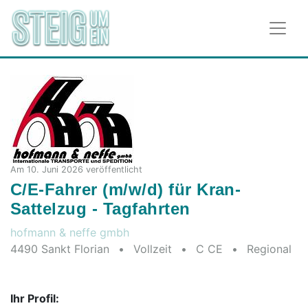
Am 10. Juni 2026 veröffentlicht
C/E-Fahrer (m/w/d) für Kran-
Sattelzug - Tagfahrten
hofmann & neffe gmbh
4490 Sankt Florian
•
Vollzeit
•
C CE
•
Regional
2026-06-10
Ihr Profil: