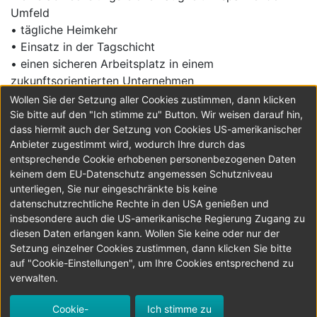
Umfeld
• tägliche Heimkehr
• Einsatz in der Tagschicht
• einen sicheren Arbeitsplatz in einem
zukunftsorientierten Unternehmen
• Mindestbruttolohn € 3.000,- (inkl. Überstunden),
Wollen Sie der Setzung aller Cookies zustimmen, dann klicken
exkl. Diäten
Sie bitte auf den "Ich stimme zu" Button. Wir weisen darauf hin,
dass hiermit auch der Setzung von Cookies US-amerikanischer
Anbieter zugestimmt wird, wodurch Ihre durch das
hofmann & neffe gmbh
entsprechende Cookie erhobenen personenbezogenen Daten
Im Astenfeld 1
,
4490
Sankt Florian
keinem dem EU-Datenschutz angemessen Schutzniveau
Telefon +43 7224 66001 - 0
unterliegen, Sie nur eingeschränkte bis keine
Ansprechperson Frau Melanie Perzl
datenschutzrechtliche Rechte in den USA genießen und
http://www.hofmann-neffe.at
insbesondere auch die US-amerikanische Regierung Zugang zu
diesen Daten erlangen kann. Wollen Sie keine oder nur der
Setzung einzelner Cookies zustimmen, dann klicken Sie bitte
JETZT BEWERBEN
auf "Cookie-Einstellungen", um Ihre Cookies entsprechend zu
verwalten.
© 2026 LKWLenker.at
Alle Rechte vorbehalten.
Cookie-
Ich stimme zu