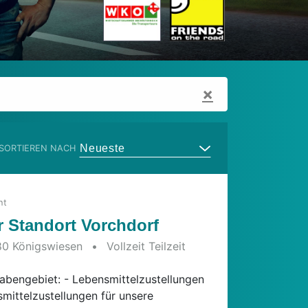
×
Neueste
SORTIEREN NACH
ht
r Standort Vorchdorf
0 Königswiesen
•
Vollzeit Teilzeit
8-07
fgabengebiet: - Lebensmittelzustellungen
mittelzustellungen für unsere