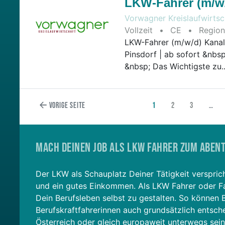
LKW-Fahrer (m/w
Vorwagner Kreislaufwirt
Vollzeit
•
CE
•
Regiona
LKW-Fahrer (m/w/d) Kanal
Pinsdorf | ab sofort &n
&nbsp; Das Wichtigste zu..
Vorige Seite
1
2
3
…
Mach Deinen Job als LKW Fahrer zum Aben
Der LKW als Schauplatz Deiner Tätigkeit verspric
und ein gutes Einkommen. Als LKW Fahrer oder Fah
Dein Berufsleben selbst zu gestalten. So können 
Berufskraftfahrerinnen auch grundsätzlich entsche
Österreich oder gleich europaweit unterwegs sei