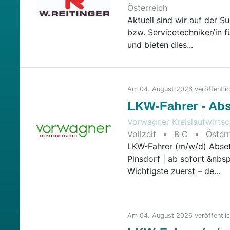
2026-08-06
Österreich
Aktuell sind wir auf der 
bzw. Servicetechniker/in fü
und bieten dies...
Am 04. August 2026 veröffentli
LKW-Fahrer - Abs
Vorwagner Kreislaufwirt
Vollzeit
•
B C
•
Österr
LKW-Fahrer (m/w/d) Abset
Pinsdorf | ab sofort &n
Wichtigste zuerst – de...
Am 04. August 2026 veröffentli