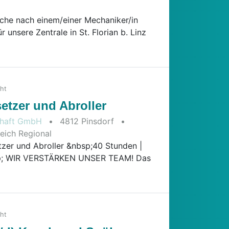
Suche nach einem/einer Mechaniker/in
r unsere Zentrale in St. Florian b. Linz
cht
etzer und Abroller
schaft GmbH
•
4812 Pinsdorf
•
2026-08-04
eich Regional
zer und Abroller &nbsp;40 Stunden |
bsp; WIR VERSTÄRKEN UNSER TEAM! Das
cht