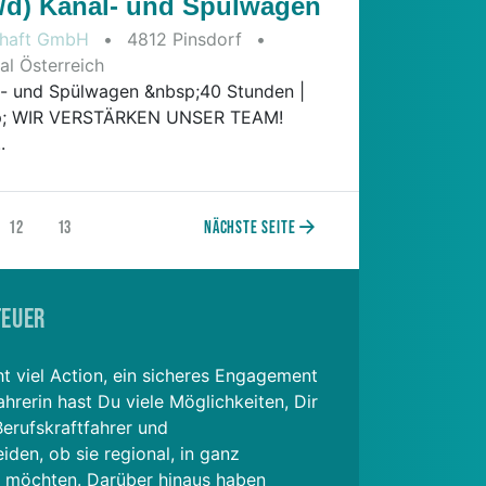
/d) Kanal- und Spülwagen
schaft GmbH
•
4812 Pinsdorf
•
2026-08-04
l Österreich
- und Spülwagen &nbsp;40 Stunden |
bsp; WIR VERSTÄRKEN UNSER TEAM!
.
12
13
Nächste Seite
teuer
ht viel Action, ein sicheres Engagement
rerin hast Du viele Möglichkeiten, Dir
Berufskraftfahrer und
iden, ob sie regional, in ganz
n möchten. Darüber hinaus haben