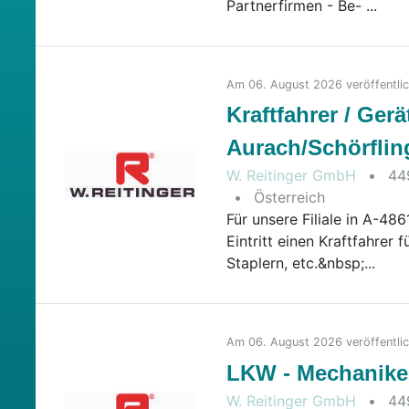
Partnerfirmen - Be- ...
Am 06. August 2026 veröffentli
Kraftfahrer / Gerä
Aurach/Schörflin
W. Reitinger GmbH
•
44
2026-08-0
•
Österreich
Für unsere Filiale in A-48
Eintritt einen Kraftfahrer
Staplern, etc.&nbsp;...
Am 06. August 2026 veröffentli
LKW - Mechaniker/
W. Reitinger GmbH
•
44