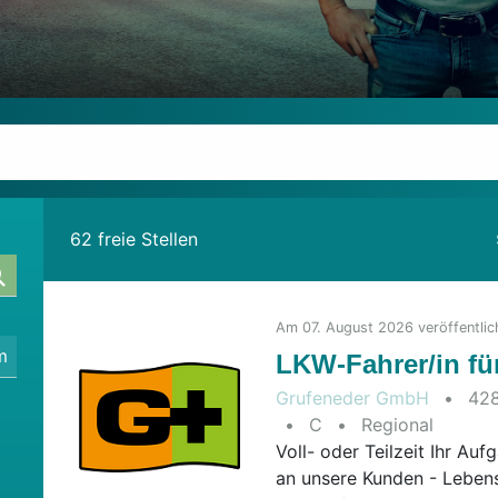
62 freie Stellen
Am 07. August 2026 veröffentlic
m
LKW-Fahrer/in fü
Grufeneder GmbH
•
428
2026-0
•
C
•
Regional
Voll- oder Teilzeit Ihr Au
an unsere Kunden - Lebens