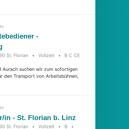
cht
tebediener -
g
90 St. Florian
•
Vollzeit
•
B C CE
6
61 Aurach suchen wir zum sofortigen
 für den Transport von Arbeitsbühnen,
cht
in - St. Florian b. Linz
90 St. Florian
•
Vollzeit
•
B
•