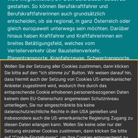
gestalten. So können Berufskraftfahrer und
Berufskraftfahrerinnen auch grundsätzlich
entscheiden, ob sie regional, in ganz Österreich oder
gleich europaweit unterwegs sein möchten. Darüber
hinaus haben Kraftfahrer und Kraftfahrerinnen ein
breites Betätigungsfeld, welches vom
Verteilerverkehr über Baustellenverkehr,
Planentransporte, Kranfahrzeuge, Schwertransporte,
Sondertransporte, Spezialtransporte,
Wollen Sie der Setzung aller Cookies zustimmen, dann klicken
Silofahrzeugtransporte, Tankfahrzeugtransporte,
Sie bitte auf den "Ich stimme zu" Button. Wir weisen darauf hin,
dass hiermit auch der Setzung von Cookies US-amerikanischer
Kühltransporte, Rundholztransporte,
Anbieter zugestimmt wird, wodurch Ihre durch das
Abfalltransporte, Pannendienste, Abschleppdienste,
entsprechende Cookie erhobenen personenbezogenen Daten
Möbeltransporte, Paketdienste, Expressdienste, bis
keinem dem EU-Datenschutz angemessen Schutzniveau
hin zu Kleintransporten reicht.
unterliegen, Sie nur eingeschränkte bis keine
Man sieht – es zahlt sich aus, LKW Lenker oder
datenschutzrechtliche Rechte in den USA genießen und
LKW Lenkerin zu werden.
insbesondere auch die US-amerikanische Regierung Zugang zu
diesen Daten erlangen kann. Wollen Sie keine oder nur der
Bewirb Dich jetzt!
Setzung einzelner Cookies zustimmen, dann klicken Sie bitte
auf "Cookie-Einstellungen", um Ihre Cookies entsprechend zu