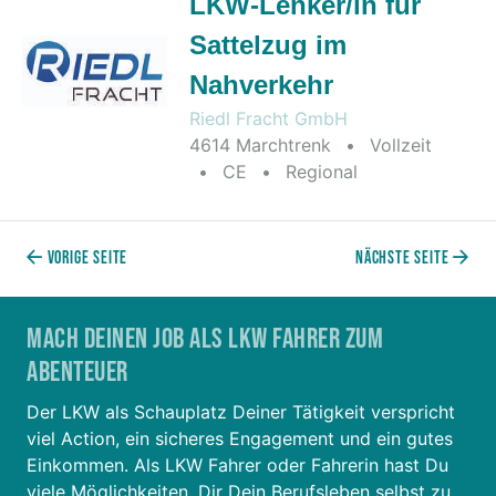
LKW-Lenker/in für
Sattelzug im
Nahverkehr
Riedl Fracht GmbH
4614 Marchtrenk
•
Vollzeit
•
CE
•
Regional
2026-07-14
Vorige Seite
Nächste Seite
Mach Deinen Job als LKW Fahrer zum
Abenteuer
Der LKW als Schauplatz Deiner Tätigkeit verspricht
viel Action, ein sicheres Engagement und ein gutes
Einkommen. Als LKW Fahrer oder Fahrerin hast Du
viele Möglichkeiten, Dir Dein Berufsleben selbst zu