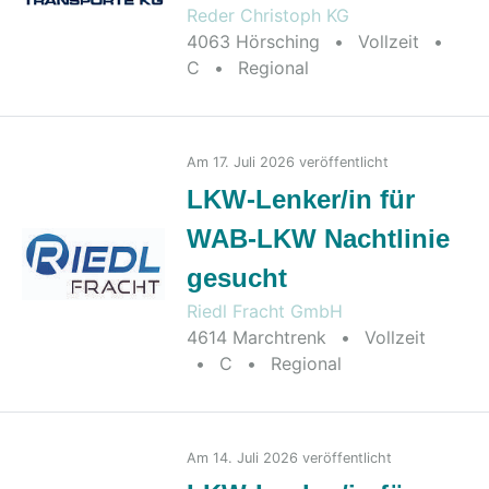
Reder Christoph KG
4063 Hörsching
•
Vollzeit
•
C
•
Regional
2026-07-20
Am 17. Juli 2026 veröffentlicht
LKW-Lenker/in für
WAB-LKW Nachtlinie
gesucht
Riedl Fracht GmbH
4614 Marchtrenk
•
Vollzeit
•
C
•
Regional
2026-07-17
Am 14. Juli 2026 veröffentlicht